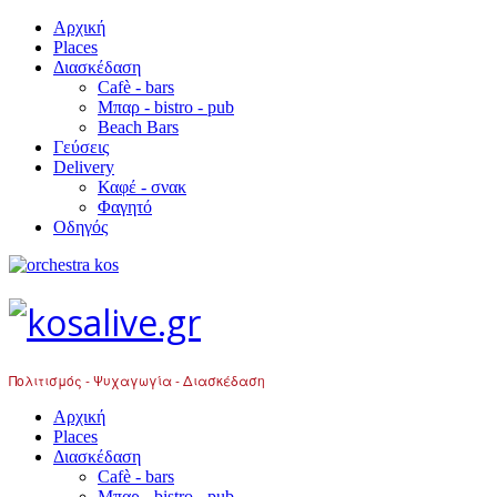
Αρχική
Places
Διασκέδαση
Cafè - bars
Μπαρ - bistro - pub
Beach Bars
Γεύσεις
Delivery
Καφέ - σνακ
Φαγητό
Οδηγός
Πολιτισμός - Ψυχαγωγία - Διασκέδαση
Αρχική
Places
Διασκέδαση
Cafè - bars
Μπαρ - bistro - pub