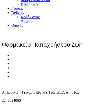
Beach Bars
Γεύσεις
Delivery
Καφέ - σνακ
Φαγητό
Οδηγός
Φαρμακείο Παπαχρήστου Ζωή
Α. Ιωαννίδη 4 (έναντι Εθνικής Τράπεζας), στην Κω
2242024060