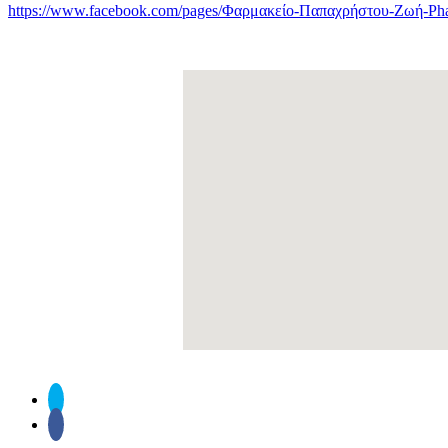
https://www.facebook.com/pages/Φαρμακείο-Παπαχρήστου-Ζωή-Pha