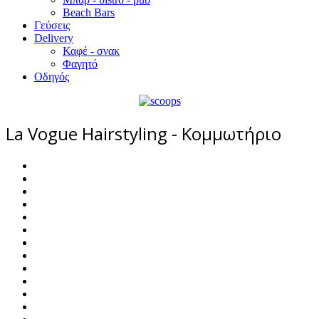
Beach Bars
Γεύσεις
Delivery
Καφέ - σνακ
Φαγητό
Οδηγός
La Vogue Hairstyling - Κομμωτήριο