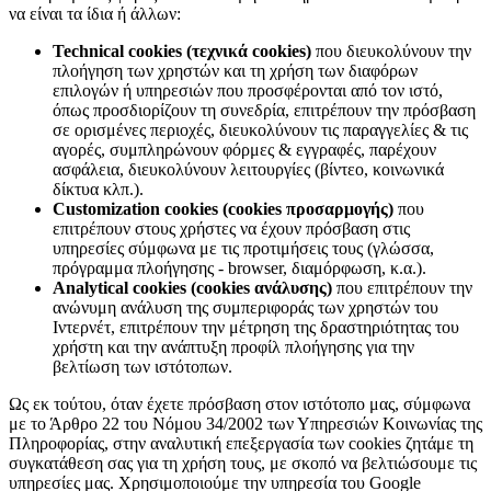
να είναι τα ίδια ή άλλων:
Technical cookies (τεχνικά cookies)
που διευκολύνουν την
πλοήγηση των χρηστών και τη χρήση των διαφόρων
επιλογών ή υπηρεσιών που προσφέρονται από τον ιστό,
όπως προσδιορίζουν τη συνεδρία, επιτρέπουν την πρόσβαση
σε ορισμένες περιοχές, διευκολύνουν τις παραγγελίες & τις
αγορές, συμπληρώνουν φόρμες & εγγραφές, παρέχουν
ασφάλεια, διευκολύνουν λειτουργίες (βίντεο, κοινωνικά
δίκτυα κλπ.).
Customization cookies (cookies προσαρμογής)
που
επιτρέπουν στους χρήστες να έχουν πρόσβαση στις
υπηρεσίες σύμφωνα με τις προτιμήσεις τους (γλώσσα,
πρόγραμμα πλοήγησης - browser, διαμόρφωση, κ.α.).
Analytical cookies (cookies ανάλυσης)
που επιτρέπουν την
ανώνυμη ανάλυση της συμπεριφοράς των χρηστών του
Ιντερνέτ, επιτρέπουν την μέτρηση της δραστηριότητας του
χρήστη και την ανάπτυξη προφίλ πλοήγησης για την
βελτίωση των ιστότοπων.
Ως εκ τούτου, όταν έχετε πρόσβαση στον ιστότοπο μας, σύμφωνα
με το Άρθρο 22 του Νόμου 34/2002 των Υπηρεσιών Κοινωνίας της
Πληροφορίας, στην αναλυτική επεξεργασία των cookies ζητάμε τη
συγκατάθεση σας για τη χρήση τους, με σκοπό να βελτιώσουμε τις
υπηρεσίες μας. Χρησιμοποιούμε την υπηρεσία του Google