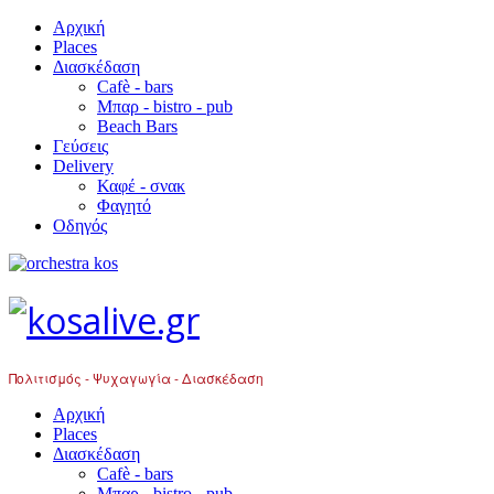
Αρχική
Places
Διασκέδαση
Cafè - bars
Μπαρ - bistro - pub
Beach Bars
Γεύσεις
Delivery
Καφέ - σνακ
Φαγητό
Οδηγός
Πολιτισμός - Ψυχαγωγία - Διασκέδαση
Αρχική
Places
Διασκέδαση
Cafè - bars
Μπαρ - bistro - pub