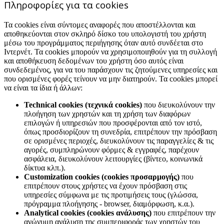
Πληροφορίες για τα cookies
Τα cookies είναι σύντομες αναφορές που αποστέλλονται και
αποθηκεύονται στον σκληρό δίσκο του υπολογιστή του χρήστη
μέσω του προγράμματος περιήγησης όταν αυτό συνδέεται στο
Ιντερνέτ. Τα cookies μπορούν να χρησιμοποιηθούν για τη συλλογή
και αποθήκευση δεδομένων του χρήστη όσο αυτός είναι
συνδεδεμένος, για να του παράσχουν τις ζητούμενες υπηρεσίες και
που ορισμένες φορές τείνουν να μην διατηρούν. Τα cookies μπορεί
να είναι τα ίδια ή άλλων:
Technical cookies (τεχνικά cookies)
που διευκολύνουν την
πλοήγηση των χρηστών και τη χρήση των διαφόρων
επιλογών ή υπηρεσιών που προσφέρονται από τον ιστό,
όπως προσδιορίζουν τη συνεδρία, επιτρέπουν την πρόσβαση
σε ορισμένες περιοχές, διευκολύνουν τις παραγγελίες & τις
αγορές, συμπληρώνουν φόρμες & εγγραφές, παρέχουν
ασφάλεια, διευκολύνουν λειτουργίες (βίντεο, κοινωνικά
δίκτυα κλπ.).
Customization cookies (cookies προσαρμογής)
που
επιτρέπουν στους χρήστες να έχουν πρόσβαση στις
υπηρεσίες σύμφωνα με τις προτιμήσεις τους (γλώσσα,
πρόγραμμα πλοήγησης - browser, διαμόρφωση, κ.α.).
Analytical cookies (cookies ανάλυσης)
που επιτρέπουν την
ανώνυμη ανάλυση της συμπεριφοράς των χρηστών του