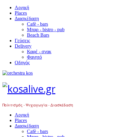
Αρχική
Places
Διασκέδαση
Cafè - bars
Μπαρ - bistro - pub
Beach Bars
Γεύσεις
Delivery
Καφέ - σνακ
Φαγητό
Οδηγός
Πολιτισμός - Ψυχαγωγία - Διασκέδαση
Αρχική
Places
Διασκέδαση
Cafè - bars
Μπαρ - bistro - pub